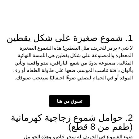
1. شموع صغيرة على شكل يقطين
لا شيء يرمز للخريف مثل اليقطين! هذه الشموع الصغيرة
المعطرة والمصنوعة على شكل يقطين هي اللمسة النهائية
المثالية. مصنوعة يدويًا من شمع البارافين، تبدو واقعية وتأتي
بألوان دافئة تناسب الموسم. ضعها على طاولة الطعام أو رف
الموقد أو في الحمام لتضفي ضوءًا احتفاليًا سيعجب ضيوفك.
تسوق من هنا
2. حوامل شموع زجاجية كهرمانية
(طقم من 8 قطع)
ضوء الشموع في الخريف له سحر خاص، وهذه الحوامل