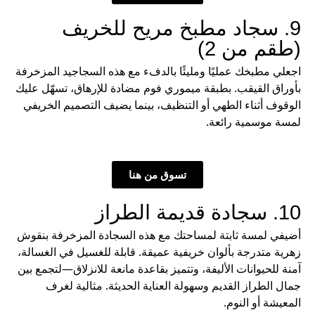
9. سجاد مطبخ مريح للخريف
(طقم من 2)
اجعلي مطبخك عمليًا ومليئًا بالدفء مع هذه السجاجيد المزخرفة
بأوراق القيقب. بطبقة ميموري فوم مضادة للإرهاق، تسهّل عليك
الوقوف أثناء الطهي أو التنظيف، بينما يضيف التصميم الخريفي
لمسة موسمية رائعة.
تسوق من هنا
10. سجادة قديمة الطراز
أضيفي لمسة ثابتة لمساحتك مع هذه السجادة المزخرفة بنقوش
زهرية متدرجة بألوان خريفية عميقة. قابلة للغسيل في الغسالة،
آمنة للحيوانات الأليفة، وتتميز بقاعدة مانعة للانزلاق—لتجمع بين
جمال الطراز القديم وسهولة العناية الحديثة. مثالية لغرف
المعيشة أو النوم.