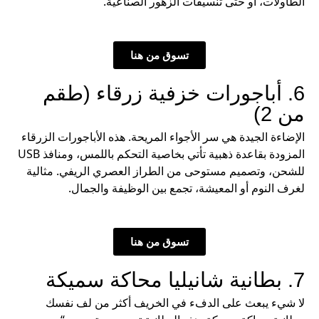
الطاولات، أو حتى تنسيقات الزهور الصناعية.
تسوق من هنا
6. أباجورات خزفية زرقاء (طقم
من 2)
الإضاءة الجيدة هي سر الأجواء المريحة. هذه الأباجورات الزرقاء
المزودة بقاعدة ذهبية تأتي بخاصية التحكم باللمس، ومنافذ USB
للشحن، وتصميم مستوحى من الطراز العصري الريفي. مثالية
لغرف النوم أو المعيشة، تجمع بين الوظيفة والجمال.
تسوق من هنا
7. بطانية شانيليا محاكة سميكة
لا شيء يبعث على الدفء في الخريف أكثر من لف نفسك