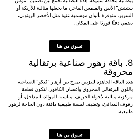
ببطانية محاكة سميكة. هذه البطانية تجمع بين تصميم “موس
ستيتش” الأنيق والملمس الفاخر، ما يجعلها مثالية للأريكة أو
السرير. متوفرة بألوان موسمية غنية مثل الأخضر الزيتوني،
تضفي دفئًا فوريًا على المكان.
تسوق من هنا
8. باقة زهور صناعية برتقالية
محروقة
هذه الباقة الجاهزة للتزيين تمزج بين أزهار “كيكو” الصناعية
باللون البرتقالي المحروق وأغصان الكافور، لتكون قطعة
مركزية مثالية لأجواء الخريف. مناسبة للموائد، المداخل، أو
رفوف المدافئ، وتضيف لمسة طبيعية دافئة دون الحاجة لزهور
طبيعية.
تسوق من هنا