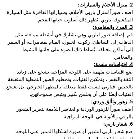
2. منزل الأحلام والسيارات:
أضف صوراً لمنزل باربي الأحلام، وسياراتها الفاخرة مثل السيارة
المكشوفة باربي. يُظهر ذلك أسلوب حياتها الفخم.
3. المرح والمغامرة:
قم بإضافة صور لباربي وهي تشارك في أنشطة ممتعة، مثل
الذهاب إلى الشاطئ، ركوب الخيول، القيام بمغامرات، أو السفر
إلى أماكن مختلفة. يُسلط ذلك الضوء على جانبها النشيط
والمغامر.
4. اقتباسات ملهمة:
ضع اقتباسات ملهمة على اللوحة المزاجية تشجع على زيادة
الثقة بالنفس، وتمكين الفتيات، وتحطيم الصور النمطية المتعلقة
بالجنس. فباربي ليست فقط متعلقة بالمظهر الخارجي، بل تشجع
الفتيات أيضًا على أن يحلمن بكبير ويتبعن طموحاتهن.
5. زهور وتألق وردي:
أضف صوراً للزهور الوردية والعناصر اللامعة لتعزيز الشعور
بالرقي والأنوثة في اللوحة المزاجية.
6. شعار باربي:
ضع شعار باربي الشهير أو صورة لشكلها المميز على اللوحة
المزاجية للإشارة إلى الموضوع الرئيسي.