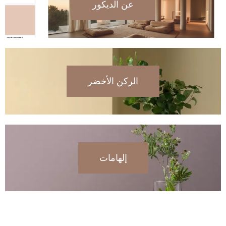
عن الديكور
الركن الأخضر
إلهامات