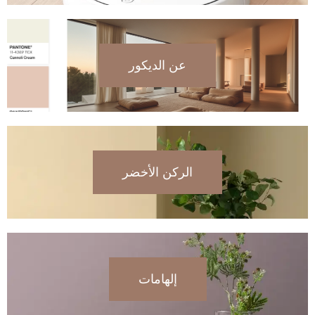
عن الديكور
الركن الأخضر
إلهامات