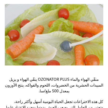
منقّي الهواء والماء OZONATOR PLUS ينقّي الهواء و يزيل
المبيدات الحشرية من الخضروات، اللحوم والفواكه، ينتج الأوزون
بمعدل 500 ملغ/سا.
كل هذه الاختراعات تجعل الحياة اليومية أسهل وأكثر راحة،
وتعتبر من الحلول التي يصعب العيش بدونها بمجرد الاعتياد عليها.