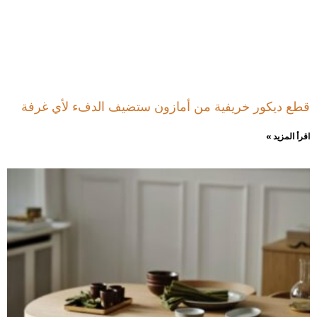
قطع ديكور خريفية من أمازون ستضيف الدفء لأي غرفة
اقرأ المزيد »