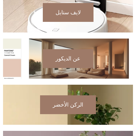
لايف ستايل
عن الديكور
الركن الأخضر