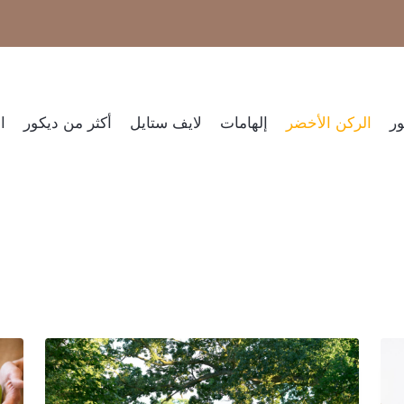
ر​
الركن الأخضر
إلهامات
لايف ستايل
أكثر من ديكور
ا