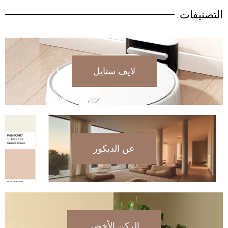
التصنيفات
لايف ستايل
عن الديكور
الركن الأخضر