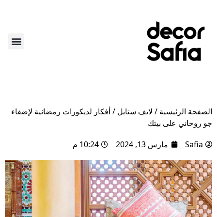
أكثر من ديكور
لايف ستاي
عن الديكو
الركن الأ
الصفحة الرئيسية
/
لايف ستايل
/
أفكار لديكورات رمضانية لإضفاء
جو روحاني على بيتك
Safia
مارس 13, 2024
10:24 م