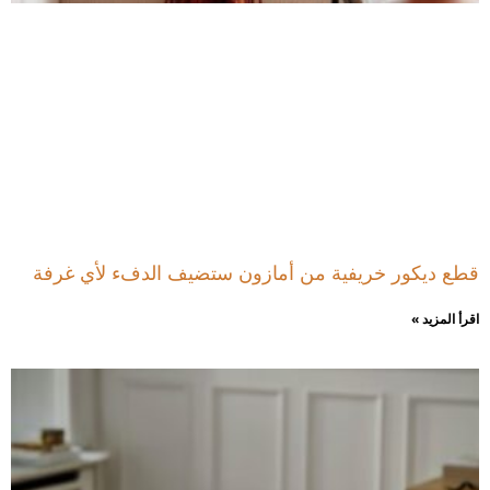
قطع ديكور خريفية من أمازون ستضيف الدفء لأي غرفة
اقرأ المزيد »