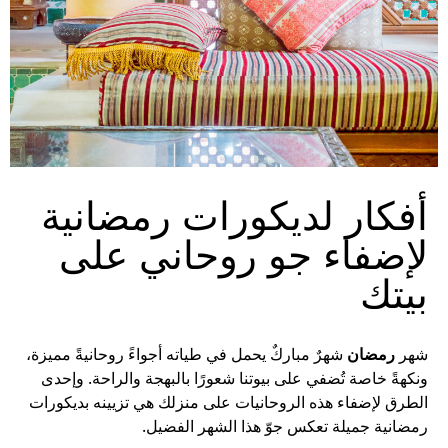
أفكار لديكورات رمضانية
لإضفاء جو روحاني على
بيتك
شهر
رمضان
شهرٌ مباركٌ يحمل في طياته أجواءً روحانيةً مميزة،
ونكهةً خاصة تُضفي على بيوتنا شعورًا بالبهجة والراحة. وإحدى
الطرق لإضفاء هذه الروحانيات على منزلك هي تزيينه بديكورات
رمضانية جميلة تعكس جوّ هذا الشهر الفضيل.