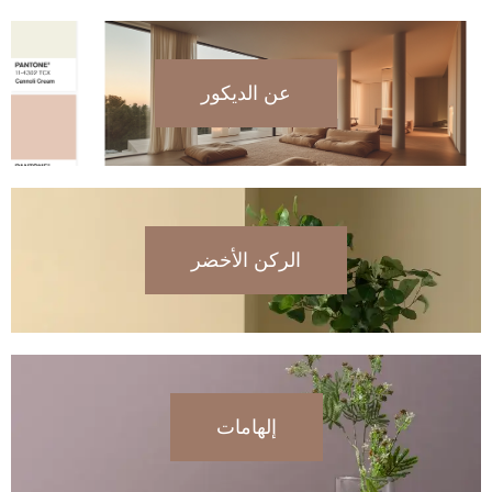
عن الديكور
الركن الأخضر
إلهامات