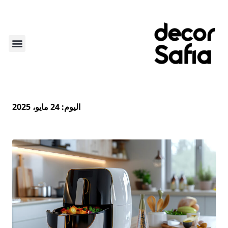
أكثر من ديكور
لايف ستاي
عن الديكو
الركن الأ
اليوم:
24 مايو، 2025