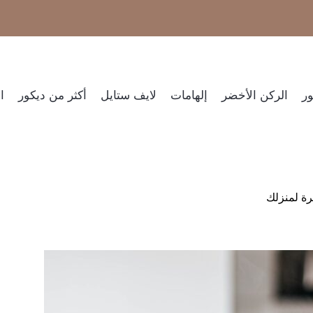
ر​
الركن الأخضر
إلهامات
لايف ستايل
أكثر من ديكور
ا
رة لمنزلك