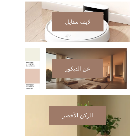
لايف ستايل
عن الديكور
الركن الأخضر