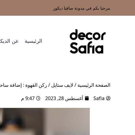
مرحبا بكم في مدونة صافيا ديكور
الرئيسية
عن الديكو
الصفحة الرئيسية
/
لايف ستايل
/
ركن القهوة : إضافة ساح
Safia
أغسطس 28, 2023
9:47 م