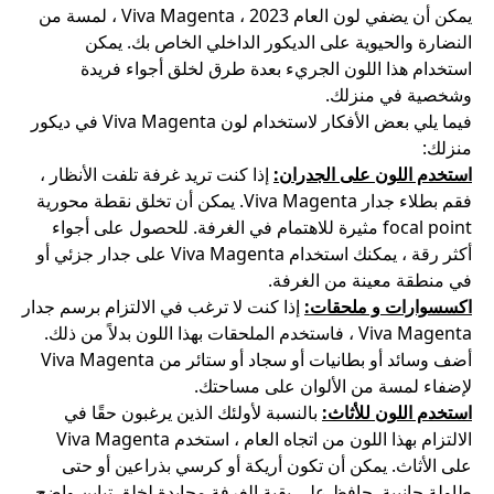
يمكن أن يضفي لون العام 2023 ، Viva Magenta ، لمسة من
النضارة والحيوية على الديكور الداخلي الخاص بك. يمكن
استخدام هذا اللون الجريء بعدة طرق لخلق أجواء فريدة
وشخصية في منزلك.
فيما يلي بعض الأفكار لاستخدام لون Viva Magenta في ديكور
منزلك:
استخدم اللون على الجدران:
إذا كنت تريد غرفة تلفت الأنظار ،
فقم بطلاء جدار Viva Magenta. يمكن أن تخلق نقطة محورية
focal point مثيرة للاهتمام في الغرفة. للحصول على أجواء
أكثر رقة ، يمكنك استخدام Viva Magenta على جدار جزئي أو
في منطقة معينة من الغرفة.
اكسسوارات و ملحقات:
إذا كنت لا ترغب في الالتزام برسم جدار
Viva Magenta ، فاستخدم الملحقات بهذا اللون بدلاً من ذلك.
أضف وسائد أو بطانيات أو سجاد أو ستائر من Viva Magenta
لإضفاء لمسة من الألوان على مساحتك.
استخدم اللون للأثاث:
بالنسبة لأولئك الذين يرغبون حقًا في
الالتزام بهذا اللون من اتجاه العام ، استخدم Viva Magenta
على الأثاث. يمكن أن تكون أريكة أو كرسي بذراعين أو حتى
طاولة جانبية. حافظ على بقية الغرفة محايدة لخلق تباين واضح.