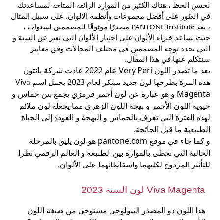
لحسن الحظ ، هناك الكثير من الموارد الرائعة المتاحة لمساعدتك
في العثور على أفضل مجموعات وأنظمة الألوان. على سبيل المثال
، يعد PANTONE Institute مصدرًا موثوقًا للمصممين لسنوات ،
حيث يساعد خبراء الألوان على اختيار الألوان التي تعبر عن السنة و
التي تحدد توجه المصممين في مختلف المجالات وفق معايير
سنتكلم عنها في هذا المقال.
بعد ما تصدر اللون Very Peri عام 2022 عادت شركة بانتون
هذه المرة بطرحها لون جديد مبتكر لعام 2023 يحمل اسم Viva
Magenta و هو عبارة عن لون أحمر قرمزي يجمع بين حماس و
حيوية اللون الأحمر و بهجة اللون الزهري مما يجعله لون ملائم
لهذه الفترة التي تعرف بالحماس و البهجة و العودة إلى الحياة
الطبيعية ما قبل الجائحة.
و كما جاء في موقع pantone.com هو لون يليق بالمرحلة
الحالية التي تحظى بالموازة بين الطبيعة و العالم الرقمي نظرا
للتأثير المزدوج لكليهما واسقاطاتهما على الألوان.
Viva Magenta لون السنة 2023
هذا اللون ذو المصدر البيولوجي مستوحى من صبغة اللون