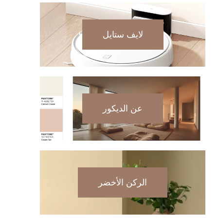
لايف ستايل
عن الديكور
الركن الأخضر