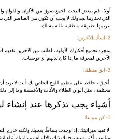
أولا ، قم ببعض البحث. اجمع صورًا من الألوان والقوام و
التي تختارها لجدولك لا يجب أن تكون هي العناصر التي س
بترتيبها بطريقة منطقية بالنسبة لك.
2- اسأل الآخرين:
بمجرد تجميع أفكارك الأولية ، اطلب من الآخرين تقديم ا
الآخرين لمعرفة ما إذا كان لديهم أي توصيات.
3- ابق منظمًا:
أخيرًا ، حافظ على تنظيم اللوح الخاص بك. أنت لا تريد أ
مختلفة ، مثل ألوان الطلاء والأثاث والأقمشة وما إلى ذ
أشياء يجب تذكرها عند إنشاء ل
1- كن مبدعا:
لا تقيد ميزانيتك. إذا وجدت بساطًا يعجبك ولكنه خارج 
مناسب أكثر. سيسمح لك ذلك بالالتزام بميزانيتك أثناء إنش