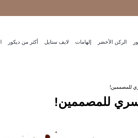
ر​
الركن الأخضر
إلهامات
لايف ستايل
أكثر من ديكور
ا
ري للمصممين!
لسري للمصممين!